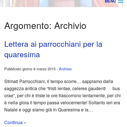
MENU
Home
Argomento:
Archivio
AVVISI
ORARIO MESSE
Lettera ai parrocchiani per la
quaresima
BACHECA
BACK
Archivio
Orga
Pubblicato giorno 9 marzo 2015 -
Archivio
Ultime Notizie
Parro
Stimati Parrocchiani, il tempo scorre… sappiamo dalla
saggezza antica che “tristi lentae, celeres gaudenti bus
Rego
orae”, per chi è triste le ore trascorrono lentamente, per chi
è nella gioia il tempo passa velocemente! Soltanto ieri era
Stam
Natale e oggi siamo già in Quaresima e la…
Foto
Continua »