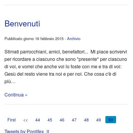
e
Vide
Benvenuti
Stori
Pubblicato giorno 16 febbraio 2015 -
Archivio
Stimati parrocchiani, amici, benefattori... Mi piace scrivervi
per ricordare a ciascuno che sono "presente" per ciascuno
di voi, e vorrei che anche voi lo foste con me e tra di voi:
Gesù del resto viene tra noi e per noi. Che cosa c'è di
più…
Continua »
First
<<
44
45
46
47
48
49
50
Tweets by Pontifex_it