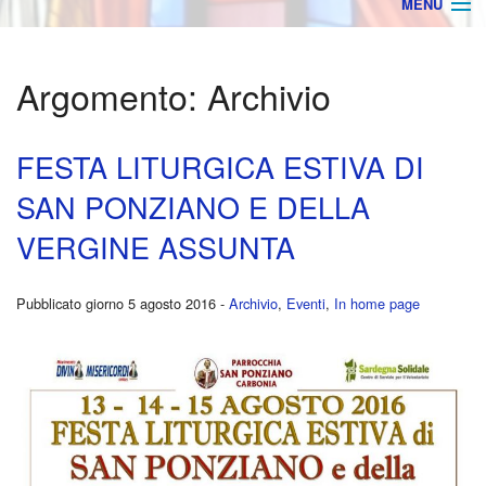
MENU
Home
Argomento:
Archivio
AVVISI
ORARIO MESSE
FESTA LITURGICA ESTIVA DI
SAN PONZIANO E DELLA
BACHECA
BACK
VERGINE ASSUNTA
Archivio
Orga
Ultime Notizie
Parro
Pubblicato giorno 5 agosto 2016 -
Archivio
,
Eventi
,
In home page
Rego
Stam
Foto