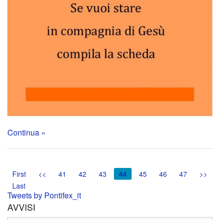
Continua »
First
<<
41
42
43
44
45
46
47
>>
Last
Tweets by Pontifex_it
AVVISI