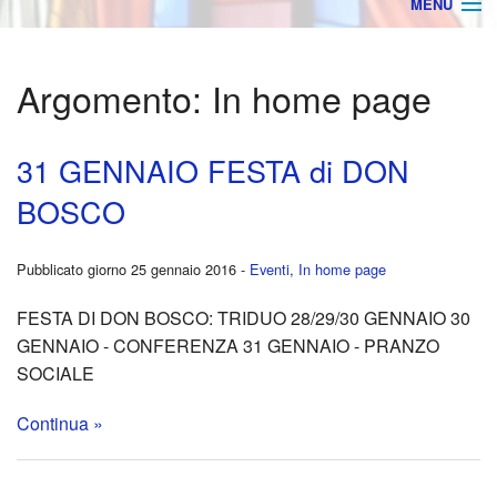
MENU
Home
Argomento:
In home page
AVVISI
ORARIO MESSE
31 GENNAIO FESTA di DON
BOSCO
BACHECA
BACK
Archivio
Orga
Pubblicato giorno 25 gennaio 2016 -
Eventi
,
In home page
Ultime Notizie
Parro
FESTA DI DON BOSCO: TRIDUO 28/29/30 GENNAIO 30
GENNAIO - CONFERENZA 31 GENNAIO - PRANZO
Rego
SOCIALE
Stam
Continua »
Foto