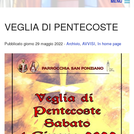
MENU
Home
VEGLIA DI PENTECOSTE
AVVISI
ORARIO MESSE
Pubblicato giorno 29 maggio 2022 -
Archivio
,
AVVISI
,
In home page
BACHECA
BACK
Archivio
Orga
Ultime Notizie
Parro
Rego
Stam
Foto