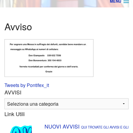
MENU
Home
Avviso
AVVISI
ORARIO MESSE
BACHECA
BACK
Archivio
Orga
Ultime Notizie
Parro
Tweets by Pontifex_it
AVVISI
Rego
Stam
Link Utili
Foto
NUOVI AVVISI
QUI TROVATE GLI AVVISI E GLI